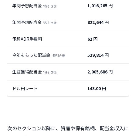
年間予想配当金
1,016,265
円
*税引き前
年間予想配当金
822,644
円
*税引き後
予想ADR手数料
62
円
今年もらった配当金
529,814
円
*税引き後
生涯獲得配当金
2,005,686
円
*税引き後
ドル円レート
143.00
円
次のセクション以降に、資産や保有銘柄、配当金収入に