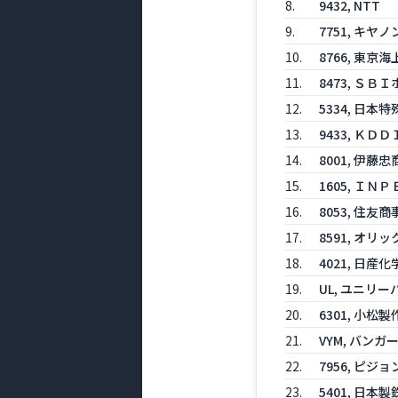
8.
9432, NTT
9.
7751, キヤノ
10.
8766, 東
11.
8473, Ｓ
12.
5334, 日本
13.
9433, ＫＤＤ
14.
8001, 伊藤忠
15.
1605, ＩＮＰ
16.
8053, 住友商
17.
8591, オリッ
18.
4021, 日産化
19.
UL, ユニリー
20.
6301, 小松製
21.
VYM, バンガ
22.
7956, ピジョ
23.
5401, 日本製