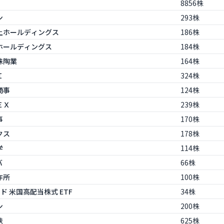
8856株
ン
293株
京海上ホールディングス
186株
ＢＩホールディングス
184株
特殊陶業
164株
Ｉ
324株
商事
124株
ＥＸ
239株
事
170株
クス
178株
学
114株
バ
66株
作所
100株
ード 米国高配当株式 ETF
34株
ン
200株
鉄
625株