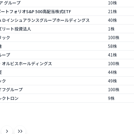
リア グループ
10株
DRポートフォリオS&P 500高配当株式ETF
21株
Ｓ＆ＡＤインシュアランスグループホールディングス
40株
ヒルズリート投資法人
1株
ーリック
100株
発
58株
グループ
41株
ーラ・オルビスホールディングス
100株
証
44株
ック
49株
ライフグループ
100株
エレクトロン
9株