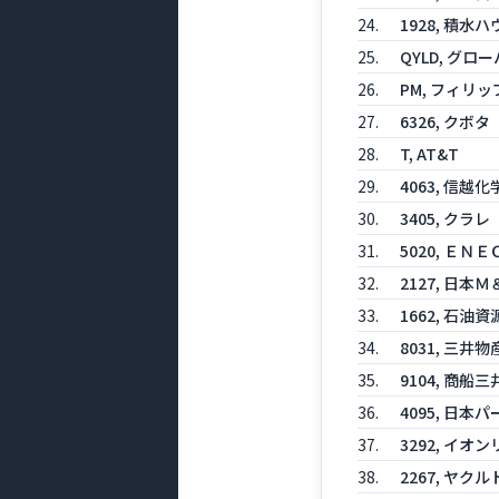
24.
1928, 積水ハ
25.
QYLD, グロ
26.
PM, フィリ
27.
6326, クボタ
28.
T, AT&T
29.
4063, 信越
30.
3405, クラレ
31.
5020, Ｅ
32.
2127, 日
33.
1662, 石油
34.
8031, 三井物
35.
9104, 商船三
36.
4095, 日
37.
3292, イ
38.
2267, ヤク