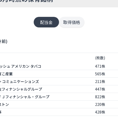
配当金
取得価格
前)
(枚数)
ティッシュ アメリカン タバコ
471株
たばこ産業
565株
ゾン コミュニケーションズ
211株
井住友フィナンシャルグループ
447株
菱ＵＦＪフィナンシャル・グループ
822株
ヂストン
220株
事
428株