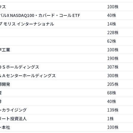
ウス
100株
ーバルX NASDAQ100・カバード・コール ETF
40株
ップ モリス インターナショナル
14株
228株
62株
化学工業
100株
190株
ＮＥＯＳホールディングス
307株
本Ｍ＆Ａセンターホールディングス
300株
資源開発
205株
産
68株
井
40株
本パーカライジング
139株
オンリート投資法人
1株
ルト本社
100株