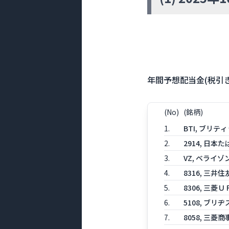
年間予想配当金(税引き
(No)
(銘柄)
1.
BTI, ブリ
2.
2914, 日本
3.
VZ, ベライ
4.
8316, 三
5.
8306, 三
6.
5108, ブリ
7.
8058, 三菱商